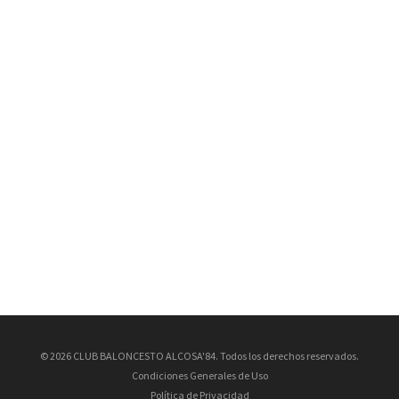
© 2026 CLUB BALONCESTO ALCOSA'84. Todos los derechos reservados.
Condiciones Generales de Uso
Política de Privacidad